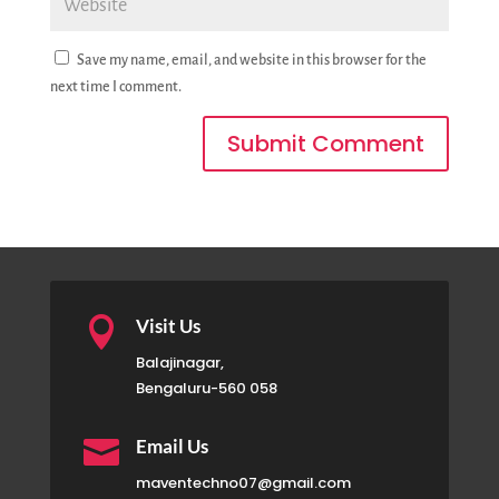
Save my name, email, and website in this browser for the
next time I comment.
Submit Comment

Visit Us
Balajinagar,
Bengaluru-560 058

Email Us
maventechno07@gmail.com